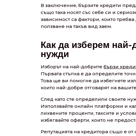
В заключение, бързите кредити пред
също така носят със себе си и серио
зависимост са фактори, които трябв
ползване на такъв вид заем.
Как да изберем най-
нужди
Изборът на най-добрите
бързи креди
Първата стъпка е да определите точнат
Това ще ви помогне да избегнете из
които най-добре отговарят на вашит
След като сте определили своите ну
Използвайте онлайн платформи и калк
лихвените проценти, таксите и услов
избягвайте оферти, които не предос
Репутацията на кредитора също е от