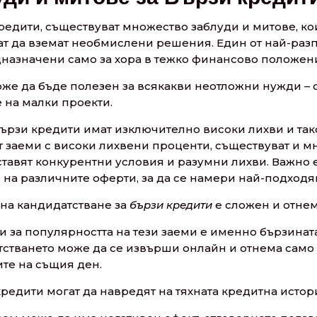
редити, съществуват множество заблуди и митове, ко
рат да вземат необмислени решения. Един от най-ра
едназначени само за хора в тежко финансово положен
оже да бъде полезен за всякакви неотложни нужди – 
 на малки проекти.
бързи кредити имат изключително високи лихви и так
 заеми с високи лихвени проценти, съществуват и м
авят конкурентни условия и разумни лихви. Важно е
 на различните оферти, за да се намери най-подход
 на кандидатстване за
бързи кредити
е сложен и отне
 за популярността на тези заеми е именно бързината
атстването може да се извърши онлайн и отнема само
ите на същия ден.
кредити могат да навредят на тяхната кредитна истор