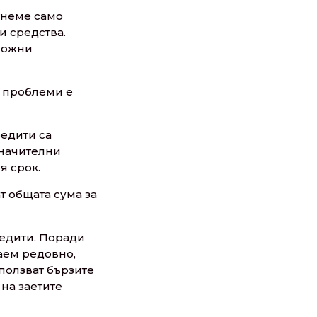
отнеме само
и средства.
сложни
е проблеми е
редити са
значителни
я срок.
т общата сума за
редити. Поради
заем редовно,
ползват бързите
на заетите