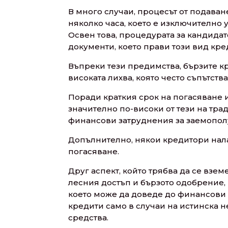
В много случаи, процесът от подаван
няколко часа, което е изключително 
Освен това, процедурата за кандидат
документи, което прави този вид кре
Въпреки тези предимства, бързите к
високата лихва, която често съпътства
Поради краткия срок на погасяване и
значително по-високи от тези на тр
финансови затруднения за заемополуч
Допълнително, някои кредитори налаг
погасяване.
Друг аспект, който трябва да се взе
лесния достъп и бързото одобрение, 
което може да доведе до финансови 
кредити само в случаи на истинска 
средства.