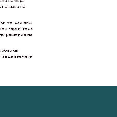
ане на бърз
 показва на
еки че този вид
ни карти, те са
сно решение на
а объркат
 за да вземете