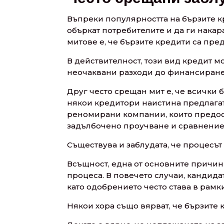
Въпреки популярността на бързите к
объркат потребителите и да ги нака
митове е, че бързите кредити са пр
В действителност, този вид кредит м
неочаквани разходи до финансиране
Друг често срещан мит е, че всички 
някои кредитори наистина предлагат
реномирани компании, които предост
задълбочено проучване и сравнение
Съществува и заблудата, че процесът
Всъщност, една от основните причини
процеса. В повечето случаи, кандид
като одобрението често става в рамк
Някои хора също вярват, че бързите 