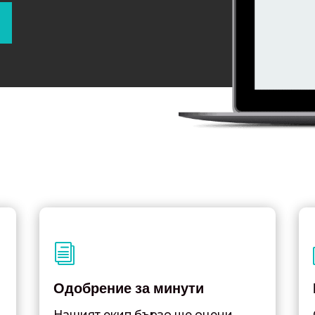
i
Одобрение за минути
Нашият екип бързо ще оцени