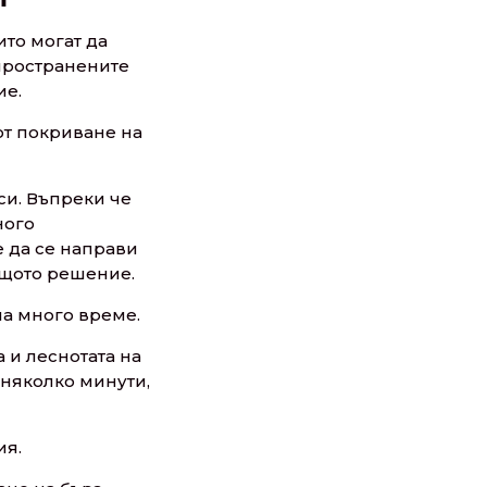
ито могат да
зпространените
ие.
от покриване на
си. Въпреки че
ного
 да се направи
ящото решение.
ма много време.
 и леснотата на
 няколко минути,
ия.