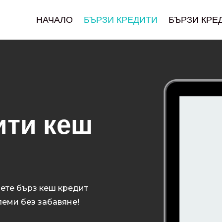
НАЧАЛО
БЪРЗИ КРЕДИТИ
БЪРЗИ КРЕ
ити кеш
ете бърз кеш кредит
леми без забавяне!