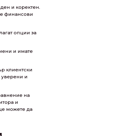
жден и коректен.
те финансови
лагат опции за
мени и имате
ър клиентски
е уверени и
равнение на
итора и
 ще можете да
и