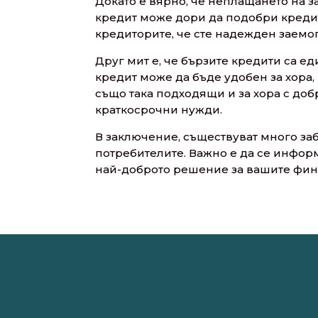
Докато е вярно, че неплащането на з
кредит може дори да подобри кредит
кредиторите, че сте надежден заемо
Друг мит е, че бързите кредити са ед
кредит може да бъде удобен за хора,
също така подходящи и за хора с до
краткосрочни нужди.
В заключение, съществуват много заб
потребителите. Важно е да се инфор
най-доброто решение за вашите фин